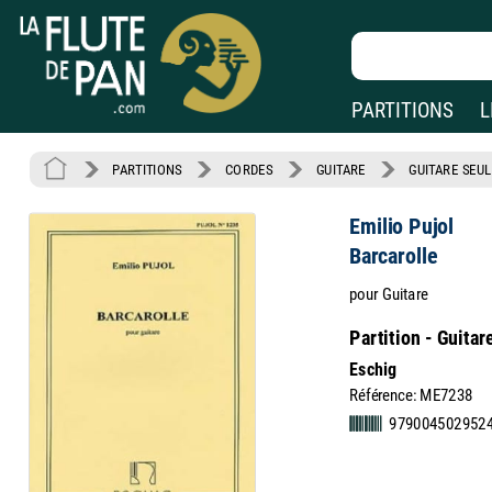
PARTITIONS
L
PARTITIONS
CORDES
GUITARE
GUITARE SEUL
Emilio Pujol
Barcarolle
pour Guitare
Partition - Guitar
Eschig
Référence: ME7238
979004502952