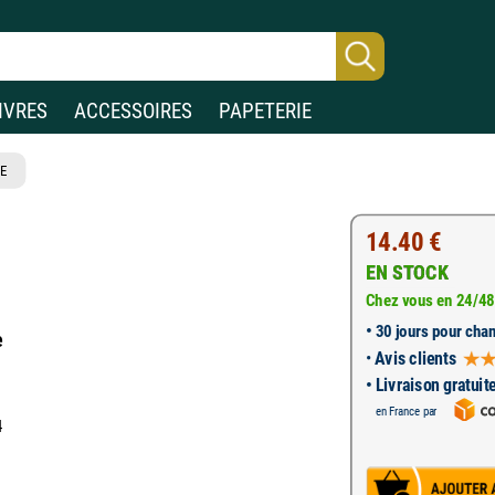
IVRES
ACCESSOIRES
PAPETERIE
E
14.40 €
EN STOCK
Chez vous en 24/48
•
30 jours pour chan
e
•
Avis clients
• Livraison gratuit
en France par
4