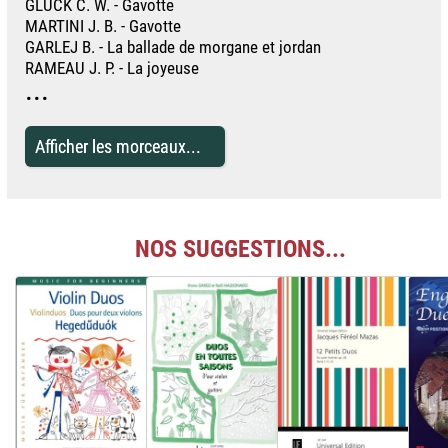
GLUCK C. W. - Gavotte
MARTINI J. B. - Gavotte
GARLEJ B. - La ballade de morgane et jordan
RAMEAU J. P. - La joyeuse
...
Afficher les morceaux...
NOS SUGGESTIONS...