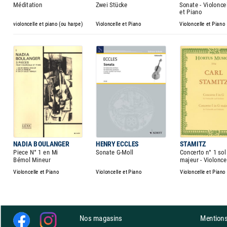
Méditation
Zwei Stücke
Sonate - Violonce
et Piano
violoncelle et piano (ou harpe)
Violoncelle et Piano
Violoncelle et Piano
NADIA BOULANGER
HENRY ECCLES
STAMITZ
Piece N° 1 en Mi
Sonate G-Moll
Concerto n° 1 sol
Bémol Mineur
majeur - Violonce
Violoncelle et Piano
Violoncelle et Piano
Violoncelle et Piano
Nos magasins
Mentions