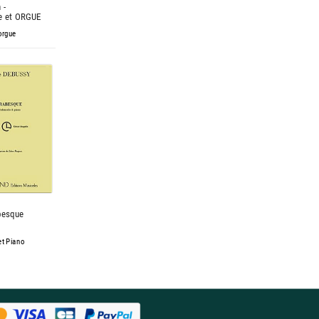
 -
le et ORGUE
 orgue
besque
et Piano