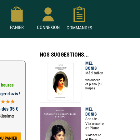
PANIER
CONNEXION
COMMANDES
NOS SUGGESTIONS...
MEL
BONIS
Méditation
violoncelle
et piano (ou
 heures
harpe)
ger d'avis !
e dès 35 €
MEL
BONIS
Sonate -
Violoncelle
et Piano
Violoncelle
et Piano