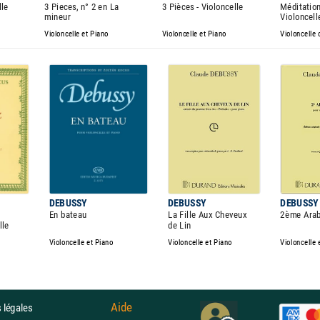
lle
3 Pieces, n° 2 en La
3 Pièces - Violoncelle
Méditation
mineur
Violoncel
Violoncelle et Piano
Violoncelle et Piano
Violoncelle
DEBUSSY
DEBUSSY
DEBUSSY
En bateau
La Fille Aux Cheveux
2ème Ara
lle
de Lin
Violoncelle et Piano
Violoncelle et Piano
Violoncelle 
Aide
 légales