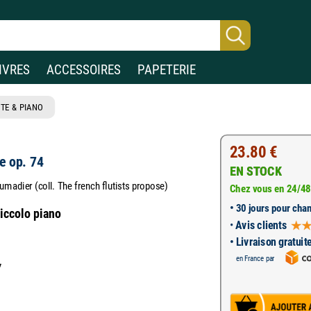
IVRES
ACCESSOIRES
PAPETERIE
TE & PIANO
23.80 €
se op. 74
EN STOCK
umadier (coll. The french flutists propose)
Chez vous en 24/48
•
30 jours pour chan
piccolo piano
•
Avis clients
• Livraison gratuit
en France par
7