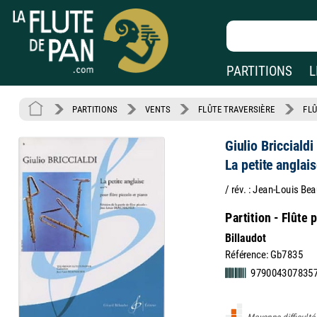
PARTITIONS
L
PARTITIONS
VENTS
FLÛTE TRAVERSIÈRE
FLÛ
Giulio Briccialdi
La petite anglai
/ rév. : Jean-Louis Bea
Partition - Flûte 
Billaudot
Référence: Gb7835
979004307835