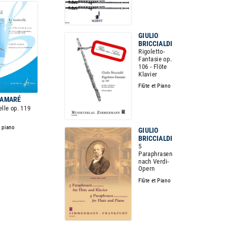
GIULIO
BRICCIALDI
Rigoletto-
Fantasie op.
106 - Flöte
Klavier
Flûte et Piano
DAMARÉ
elle op. 119
o piano
GIULIO
BRICCIALDI
5
Paraphrasen
nach Verdi-
Opern
Flûte et Piano