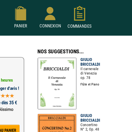
PANIER
CONNEXION
COMMANDES
NOS SUGGESTIONS...
GIULIO
BRICCIALDI
Il carnevale
di Venezia
op. 78
 heures
Flûte et Piano
ger d'avis !
e dès 35 €
GIULIO
BRICCIALDI
Concertino
N° 2, Op. 48