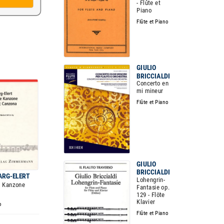
- Flûte et
Piano
Flûte et Piano
GIULIO
BRICCIALDI
Concerto en
mi mineur
Flûte et Piano
GIULIO
BRICCIALDI
ARG-ELERT
Lohengrin-
e Kanzone
Fantasie op.
129 - Flöte
Klavier
o
Flûte et Piano