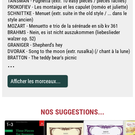
TANSMAN - Fughetta (extr. 10 easy pieces / pièces faciles)
PROKOFIEV - Les montaigu et les capulet (roméo et juliette)
SCHNITTKE - Menuet (extr. suite in the old style / ... dans le
style ancien)
MOZART - Menuetto e trio de la sérénade en sib kv 361
BRAHMS - Nein, es ist nicht auszukommen (liebeslieder
walzer op. 52)
GRANIGER - Shepherd's hey
DVORAK - Song to the moon (extr. rusalka) (/ chant à la lune)
BRATTON - The teddy bear's picnic
...
Afficher les morceaux...
NOS SUGGESTIONS...