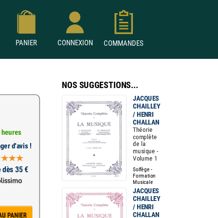
PANIER
CONNEXION
COMMANDES
NOS SUGGESTIONS...
JACQUES
CHAILLEY
/ HENRI
CHALLAN
Théorie
 heures
complète
de la
ger d'avis !
musique -
Volume 1
e dès 35 €
Solfège -
Formation
Musicale
JACQUES
CHAILLEY
/ HENRI
CHALLAN