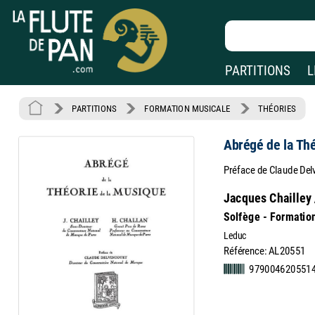
PARTITIONS
L
PARTITIONS
FORMATION MUSICALE
THÉORIES
Abrégé de la Th
Préface de Claude Del
Jacques Chailley 
Solfège - Formatio
Leduc
Référence: AL20551
979004620551