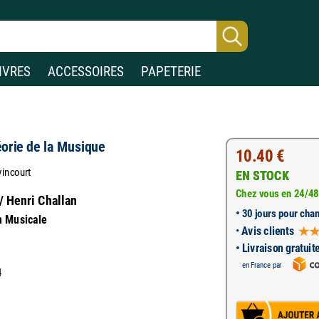
IVRES
ACCESSOIRES
PAPETERIE
éorie de la Musique
10.40 €
vincourt
EN STOCK
Chez vous en 24/48
/ Henri Challan
•
30 jours pour chan
n Musicale
•
Avis clients
• Livraison gratuit
en France par
4