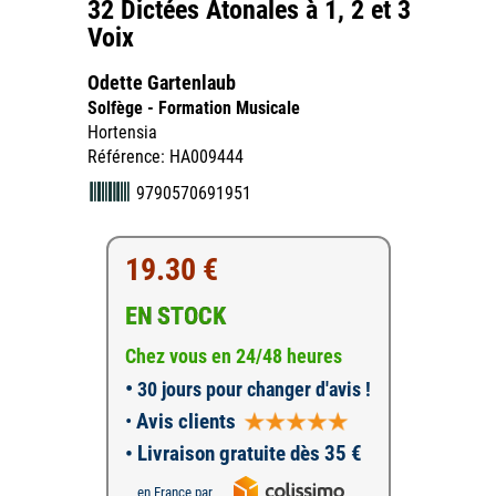
32 Dictées Atonales à 1, 2 et 3
Voix
Odette Gartenlaub
Solfège - Formation Musicale
Hortensia
Référence: HA009444
9790570691951
19.30 €
EN STOCK
Chez vous en 24/48 heures
•
30 jours pour changer d'avis !
•
Avis clients
• Livraison gratuite dès 35 €
en France par