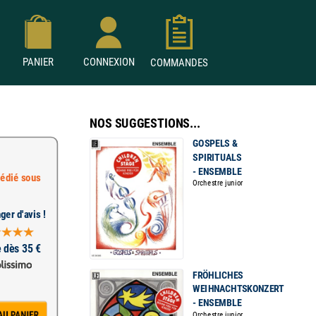
PANIER
CONNEXION
COMMANDES
NOS SUGGESTIONS...
GOSPELS &
SPIRITUALS
- ENSEMBLE
édié sous
Orchestre junior
ger d'avis !
e dès 35 €
FRÖHLICHES
WEIHNACHTSKONZERT
- ENSEMBLE
Orchestre junior