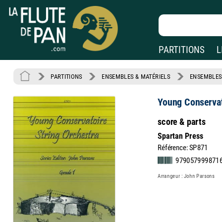
PARTITIONS
L
PARTITIONS
ENSEMBLES & MATÉRIELS
ENSEMBLES
Young Conservat
score & parts
Spartan Press
Référence: SP871
979057999871
Arrangeur : John Parsons