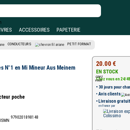
IVRES
ACCESSOIRES
PAPETERIE
CONDUCTEURS
PETIT FORMAT
20.00 €
es N°1 en Mi Mineur Aus Meinem
EN STOCK
Chez vous en 24/4
•
30 jours pour chan
•
Avis clients
ucteur poche
• Livraison gratui
en France par
9790201898148