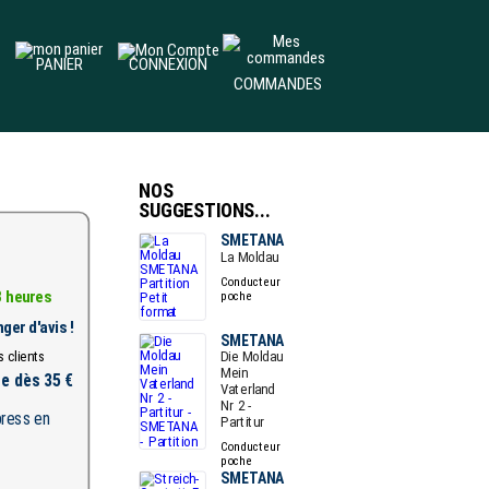
PANIER
CONNEXION
COMMANDES
NOS
SUGGESTIONS...
SMETANA
La Moldau
Conducteur
8 heures
poche
ger d'avis !
SMETANA
Die Moldau
Mein
te dès 35 €
Vaterland
Nr 2 -
Partitur
Conducteur
poche
SMETANA