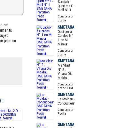
Streich-
Quartett E-
Moll N° 1
Conducteur
poche
en ne
SMETANA
vements
Quatuor à
sujet.
Cordes N°
1 en Mi
un jour au
Mineur
Conducteur
poche
SMETANA
Ma Vlast
N° 2 :
Vltava Die
Moldau
Conducteur
poche + Cd
SMETANA
La Moldau -
N
:
Conducteur
Conducteur
Poche
SMETANA