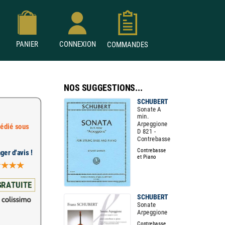
PANIER
CONNEXION
COMMANDES
NOS SUGGESTIONS...
SCHUBERT
Sonate A
min.
Arpeggione
édié sous
D 821 -
Contrebasse
Contrebasse
ger d'avis !
et Piano
GRATUITE
SCHUBERT
Sonate
Arpeggione
Contrebasse