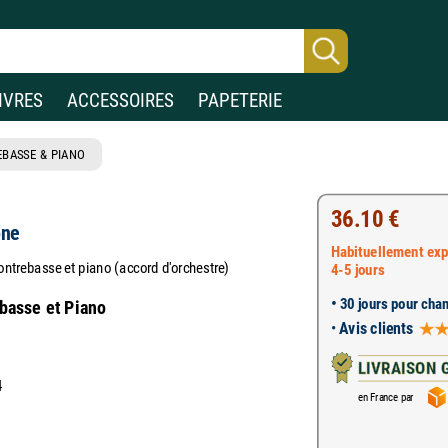
IVRES
ACCESSOIRES
PAPETERIE
BASSE & PIANO
36.10 €
one
Habituellement exp
ntrebasse et piano (accord d'orchestre)
4-5 jours
•
30 jours pour chan
ebasse et Piano
•
Avis clients
LIVRAISON 
4
en France par