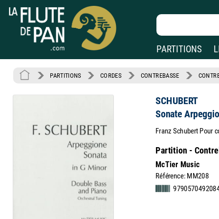
PARTITIONS
L
PARTITIONS
CORDES
CONTREBASSE
CONTRE
SCHUBERT
Sonate Arpeggi
Franz Schubert Pour co
Partition - Contr
McTier Music
Référence: MM208
979057049208