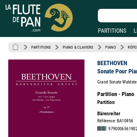
PARTITIONS
L
PARTITIONS
PIANO & CLAVIERS
PIANO
RÉPE
BEETHOVEN
Sonate Pour Pia
Grand Sonate Waldstei
Partition - Piano
Partition
Bärenreiter
Référence: BA10856
979000656190