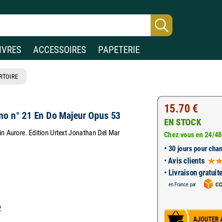
IVRES
ACCESSOIRES
PAPETERIE
RTOIRE
15.70 €
no n° 21 En Do Majeur Opus 53
EN STOCK
n Aurore. Edition Urtext Jonathan Del Mar
Chez vous en 24/48
•
30 jours pour chan
•
Avis clients
• Livraison gratuit
en France par
2