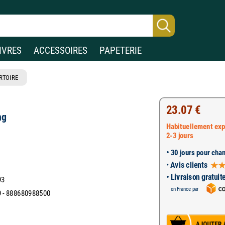
IVRES
ACCESSOIRES
PAPETERIE
RTOIRE
23.07 €
ng
Habituellement exp
2-3 jours
•
30 jours pour chan
•
Avis clients
• Livraison gratuit
93
en France par
 - 888680988500