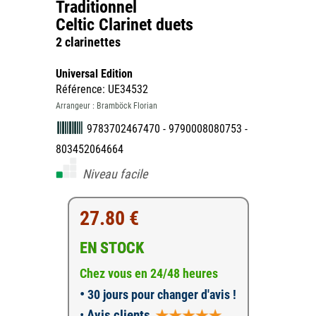
Traditionnel
Celtic Clarinet duets
2 clarinettes
Universal Edition
Référence: UE34532
Arrangeur : Bramböck Florian
9783702467470 - 9790008080753 -
803452064664
Niveau facile
27.80 €
EN STOCK
Chez vous en 24/48 heures
•
30 jours pour changer d'avis !
•
Avis clients