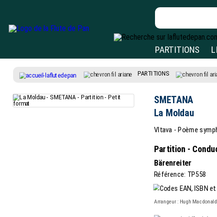
PARTITIONS
L
PARTITIONS
SMETANA
La Moldau
Vltava - Poème symph
Partition - Cond
Bärenreiter
Référence: TP558
Arrangeur : Hugh Macdonald