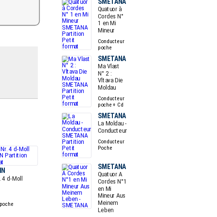
SMETANA
Quatuor à
Cordes N°
1 en Mi
Mineur
Conducteur
poche
SMETANA
Ma Vlast
N° 2 :
Vltava Die
Moldau
Conducteur
poche + Cd
SMETANA
La Moldau -
Conducteur
Conducteur
Poche
SMETANA
NN
Quatuor A
. 4 d-Moll
Cordes N°1
en Mi
Mineur Aus
Meinem
 poche
Leben