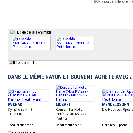
DANS LE MÊME RAYON ET SOUVENT ACHETÉ AVEC
L
DVORAK
MOZART
MENDELSSOHN
Symphonie Nr. 8
Konzert für Flöte,
Die Hebriden Opus 
- Partitur
Harfe C-Dur KV 299 -
Partitur
Conducteur poche
Conducteur poche
Conducteur poche