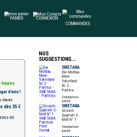
PANIER
CONNEXION
COMMANDES
NOS
SUGGESTIONS...
SMETANA
Die Moldau
Mein
Vaterland
8 heures
Nr 2 -
Partitur
ger d'avis !
Conducteur
poche
SMETANA
te dès 35 €
Streich-
Quartett E-
Moll N° 1
Conducteur
poche