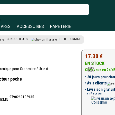
IVRES
ACCESSOIRES
PAPETERIE
CONDUCTEURS
PETIT FORMAT
17.30 €
EN STOCK
onique pour Orchestre / Urtext
Chez vous en 24/4
•
30 jours pour chan
ucteur poche
•
Avis clients
• Livraison gratui
en France par
9790260105935