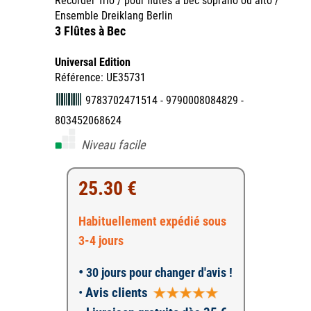
Recorder Trio / pour flûtes à bec soprano ou alto /
Ensemble Dreiklang Berlin
3 Flûtes à Bec
Universal Edition
Référence: UE35731
9783702471514 - 9790008084829 -
803452068624
Niveau facile
25.30 €
Habituellement expédié sous
3-4 jours
•
30 jours pour changer d'avis !
•
Avis clients