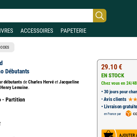
IVRES
ACCESSOIRES
PAPETERIE
HODES
rd
29.10 €
no Débutants
EN STOCK
ur débutants
de
Charles Hervé
et
Jacqueline
Chez vous en 24/48
s
Henry Lemoine
.
•
30 jours pour chan
•
Avis clients
- Partition
• Livraison gratuit
en France par
2