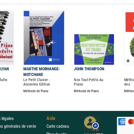
ILYAN
MARTHE MORHANGE-
JOHN THOMPSON
MOTCHANE
dulte
Le Petit Clavier -
Nos Tout-Petits Au
Métho
Ancienne Edition
Piano
Ans
Méthode de Piano
Méthode de Piano
Méthod
Aide
 légales
ons générales de vente
Carte cadeau