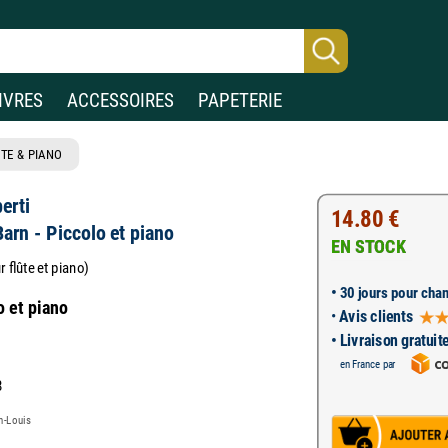
IVRES
ACCESSOIRES
PAPETERIE
TE & PIANO
erti
14.80 €
arn - Piccolo et piano
EN STOCK
 flûte et piano)
•
30 jours pour chan
o et piano
•
Avis clients
• Livraison gratuit
en France par
8
n-Louis