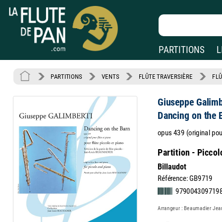
PARTITIONS
L
PARTITIONS
VENTS
FLÛTE TRAVERSIÈRE
FLÛ
Giuseppe Galimb
Dancing on the B
opus 439 (original pour
Partition - Piccol
Billaudot
Référence: GB9719
979004309719
Arrangeur : Beaumadier Jea