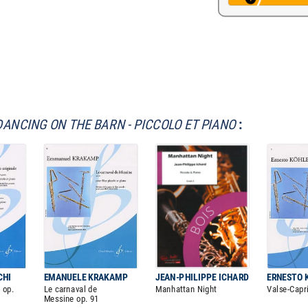
DANCING ON THE BARN - PICCOLO ET PIANO
:
CHI
EMANUELE KRAKAMP
JEAN-PHILIPPE ICHARD
ERNESTO 
 op.
Le carnaval de
Manhattan Night
Valse-Capr
Messine op. 91