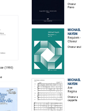
Choeur
Piano
MICHAEL
HAYDN
Requiem -
Choeur
Choeur seul
sse (1990)
ue
MICHAEL
HAYDN
Ave
Regina
Choeur a
cappella