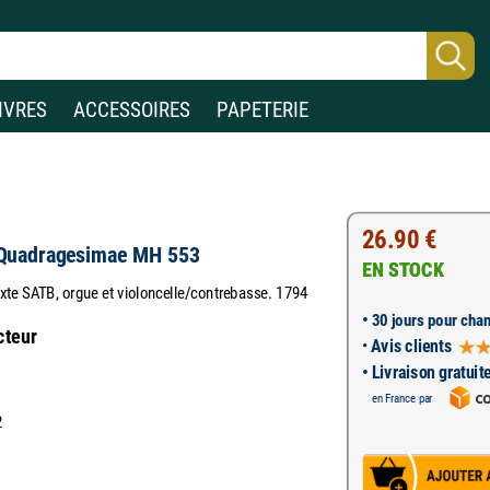
IVRES
ACCESSOIRES
PAPETERIE
26.90 €
Quadragesimae MH 553
EN STOCK
te SATB, orgue et violoncelle/contrebasse. 1794
•
30 jours pour chan
cteur
•
Avis clients
• Livraison gratuit
en France par
2