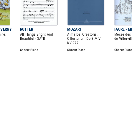
 VERNY
RUTTER
MOZART
FAURE - 
ine.
All Things Bright And
Alma Dei Creatoris.
Messe des
Beautiful - SATB
Offertorium De B.M.V
de Villervil
KV 277
Choeur Piano
Choeur Piano
Choeur Pian