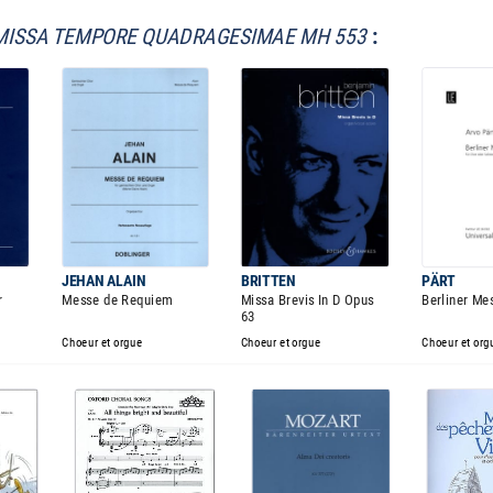
MISSA TEMPORE QUADRAGESIMAE MH 553
:
JEHAN ALAIN
BRITTEN
PÄRT
r
Messe de Requiem
Missa Brevis In D Opus
Berliner Me
63
Choeur et orgue
Choeur et orgue
Choeur et org