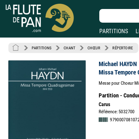
PARTITIONS
L
PARTITIONS
CHANT
CHŒUR
RÉPERTOIRE
Michael HAYDN
Missa Tempore 
Messe pour Choeur Mix
Partition - Condu
Carus
Référence: 5032700
979000708107