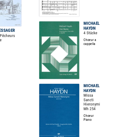
MICHAEL
HAYDN
MESSAGER
4 Stücke
 Pêcheurs
le
Choeur a
cappella
o
MICHAEL
HAYDN
Missa
Sancti
Hieronymi
Mh 254
Choeur
Piano