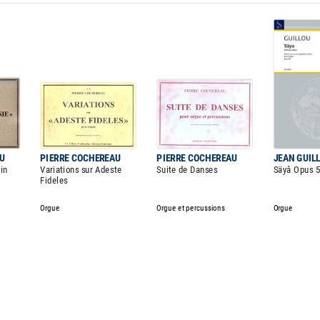
U
PIERRE COCHEREAU
PIERRE COCHEREAU
JEAN GUIL
in
Variations sur Adeste
Suite de Danses
Säyâ Opus 
Fideles
Orgue
Orgue et percussions
Orgue