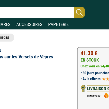
IVRES
ACCESSOIRES
PAPETERIE
RTOIRE
u
41.30 €
s sur les Versets de Vêpres
EN STOCK
Chez vous en 24/48
•
30 jours pour chan
•
Avis clients
LIVRAISON 
en France par