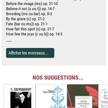
Before the image (ms) op. 21-10
Believe it not (s ou t)) op. 14-7
Brooding (ms ou bar) op. 8-3
By the grave (c) op. 21-2
Fate (bar ou ms)) op. 21-1
How fair this spot (s) op. 21-7
How few the joys (c ou b)) op. 14-3
...
Afficher les morceaux...
NOS SUGGESTIONS...