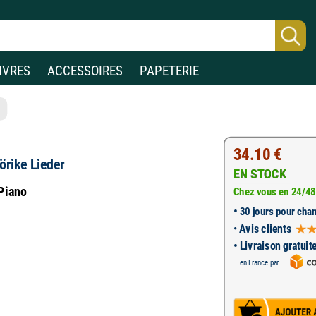
IVRES
ACCESSOIRES
PAPETERIE
34.10 €
rike Lieder
EN STOCK
 Piano
Chez vous en 24/48
•
30 jours pour chan
•
Avis clients
• Livraison gratuit
1
en France par