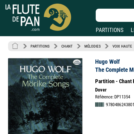
PARTITIONS
L
PARTITIONS
CHANT
MÉLODIES
VOIX HAUTE
Hugo Wolf
The Complete Mö
Partition - Chant
Dover
Référence: DP11354
978048624380