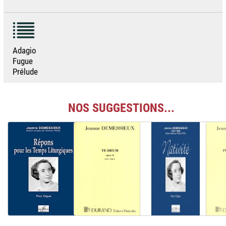
Adagio
Fugue
Prélude
NOS SUGGESTIONS...