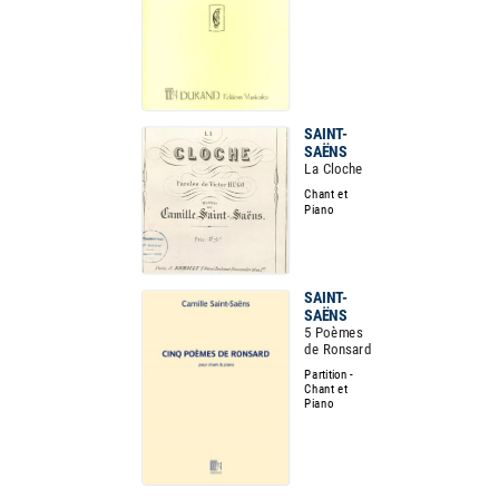
SAINT-
SAËNS
La Cloche
Chant et
Piano
SAINT-
SAËNS
5 Poèmes
de Ronsard
Partition -
Chant et
Piano