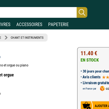
IVRES
ACCESSOIRES
PAPETERIE
E
CHANT ET INSTRUMENTS
11.40 €
b
EN STOCK
no et orgue ou piano
•
30 jours pour chan
et orgue
•
Avis clients
• Livraison gratuit
en France par
9