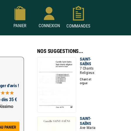
PANIER
CONNEXION
COMMANDES
NOS SUGGESTIONS...
SAINT-
SAËNS
7 Chants
Religieux
Chant et
orgue
ger d'avis !
e dès 35 €
SAINT-
SAËNS
Ave Maria