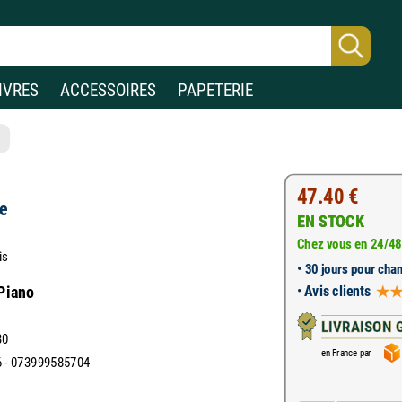
IVRES
ACCESSOIRES
PAPETERIE
47.40 €
e
EN STOCK
Chez vous en 24/48
is
•
30 jours pour chan
•
Avis clients
 Piano
LIVRAISON 
30
en France par
 - 073999585704