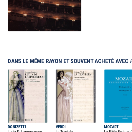
DANS LE MÊME RAYON ET SOUVENT ACHETÉ AVEC
DONIZETTI
VERDI
MOZART
Lucia Di Lammermoor.
La Traviata
La Flûte Enchant