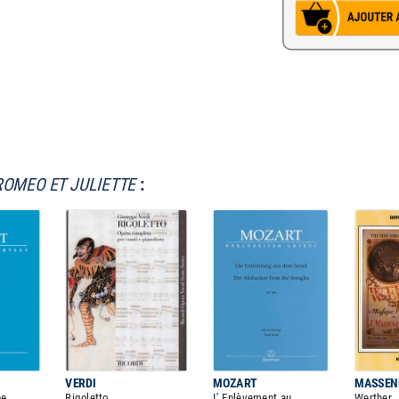
ROMEO ET JULIETTE
:
VERDI
MOZART
MASSEN
ée
Rigoletto
L' Enlèvement au
Werther