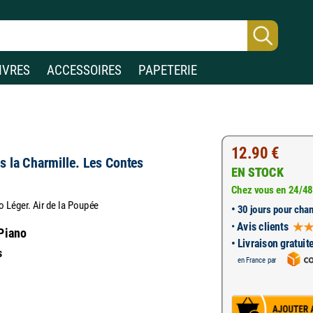
IVRES
ACCESSOIRES
PAPETERIE
12.90 €
s la Charmille. Les Contes
EN STOCK
Chez vous en 24/48
o Léger. Air de la Poupée
•
30 jours pour chan
•
Avis clients
 Piano
• Livraison gratuit
s
en France par
1