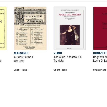
MASSENET
VERDI
DONIZETT
Air des Larmes.
Addio, del passato. La
Regnava Ne
ée
Werther
Traviata
Lucia Di 
Chant Piano
Chant Piano
Chant Piano