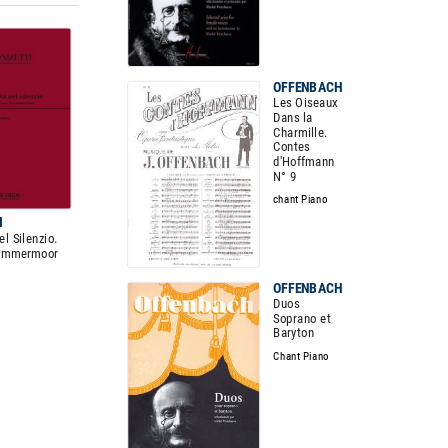
OFFENBACH
Les Oiseaux
Dans la
Charmille.
Contes
d'Hoffmann
N° 9
chant Piano
I
l Silenzio.
Lammermoor
OFFENBACH
Duos
Soprano et
Baryton
Chant Piano