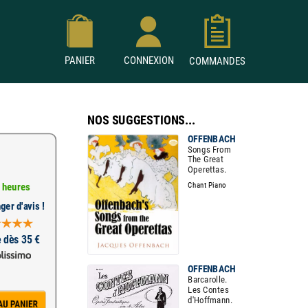
PANIER
CONNEXION
COMMANDES
NOS SUGGESTIONS...
OFFENBACH
Songs From
The Great
Operettas.
Chant Piano
 heures
ger d'avis !
e dès 35 €
OFFENBACH
Barcarolle.
Les Contes
d'Hoffmann.