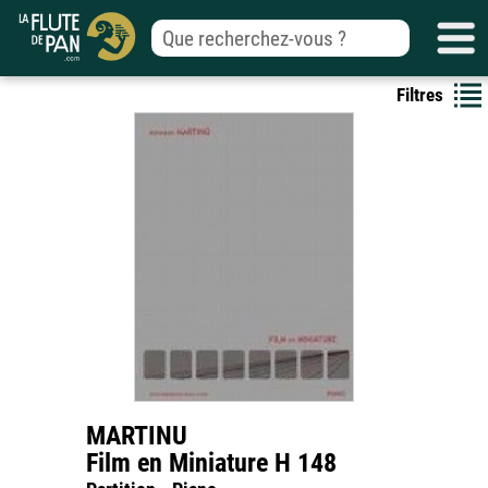
Filtres
MARTINU
Film en Miniature H 148