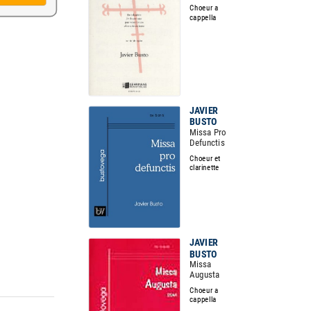
Choeur a
cappella
JAVIER
BUSTO
Missa Pro
Defunctis
Choeur et
clarinette
JAVIER
BUSTO
Missa
Augusta
Choeur a
cappella