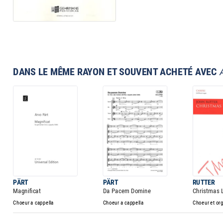
DANS LE MÊME RAYON ET SOUVENT ACHETÉ AVEC
PÄRT
PÄRT
RUTTER
Magnificat
Da Pacem Domine
Christmas 
Choeur a cappella
Choeur a cappella
Choeur et or