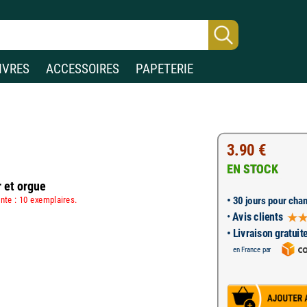
IVRES
ACCESSOIRES
PAPETERIE
3.90 €
EN STOCK
r et orgue
•
nte : 10 exemplaires.
30 jours pour chan
•
Avis clients
• Livraison gratuit
en France par