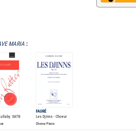
AVE MARIA
:
FAURÉ
Lullaby. SATB
Les Djinns - Choeur
gue
Choeur Piano