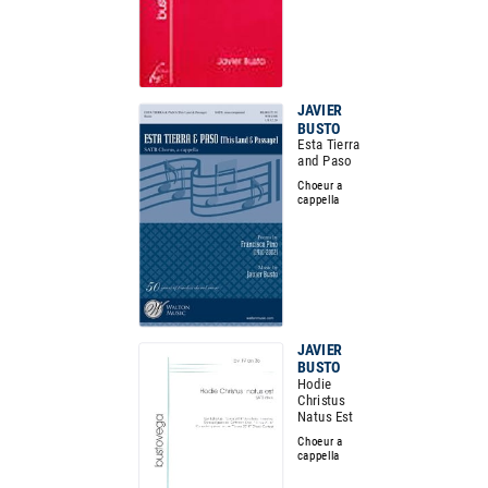
JAVIER
BUSTO
Esta Tierra
and Paso
Choeur a
cappella
JAVIER
BUSTO
Hodie
Christus
Natus Est
Choeur a
cappella