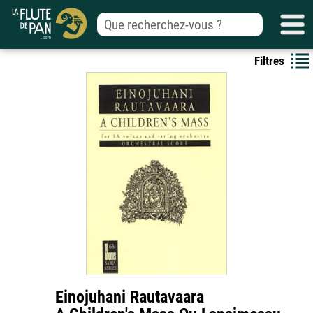
Filtres
Einojuhani Rautavaara