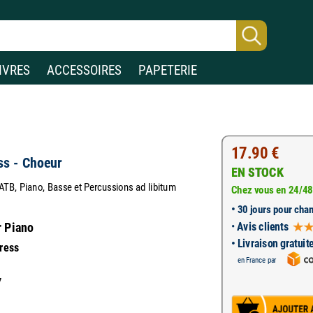
IVRES
ACCESSOIRES
PAPETERIE
17.90 €
ss - Choeur
EN STOCK
TB, Piano, Basse et Percussions ad libitum
Chez vous en 24/48
•
30 jours pour chan
•
Avis clients
r Piano
• Livraison gratuit
Press
en France par
7