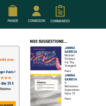
PANIER
CONNEXION
COMMANDES
NOS SUGGESTIONS...
JANINA
GARSCIA
Musical
Pictures
édié sous
For The
Youngest
Piano
ger d'avis !
JANINA
GARSCIA
6
e dès 35 €
Miniatures
Expressives
Opus 74
Piano