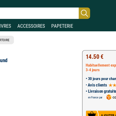
IVRES
ACCESSOIRES
PAPETERIE
RTOIRE
14.50 €
ound
Habituellement exp
3-4 jours
•
30 jours pour chan
•
Avis clients
• Livraison gratuit
en France par