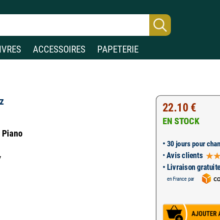
IVRES
ACCESSOIRES
PAPETERIE
z
22.10 €
EN STOCK
r Piano
•
30 jours pour chan
•
Avis clients
7
• Livraison gratuit
en France par