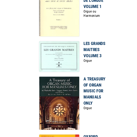
DE L'ORGUE
VOLUME 1
Orgue ou
Harmonium
LES GRANDS
MAITRES
VOLUME 3
Orgue
A TREASURY
OF ORGAN
MUSIC FOR
MANUALS
ONLY
Orgue
OXFORD