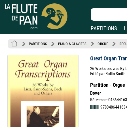
PARTITIONS
L
PARTITIONS
PIANO & CLAVIERS
ORGUE
RECU
Great Organ Tra
26 Works oeuvres By L
Edité par Rollin Smith
Partition - Orgue
Dover
Référence: 04864416
978048644163