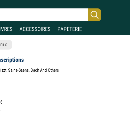
IVRES
ACCESSOIRES
PAPETERIE
EILS
nscriptions
iszt, Sains-Saens, Bach And Others
36
4