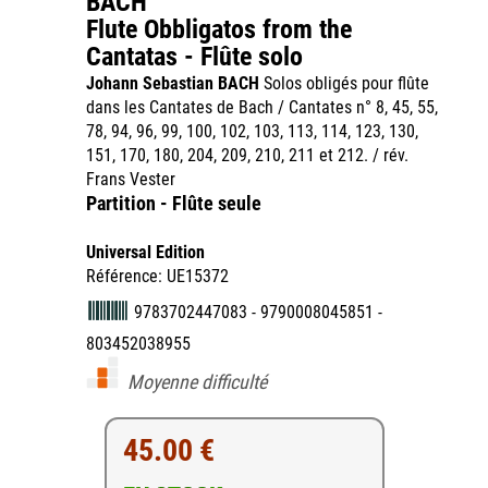
BACH
Flute Obbligatos from the
Cantatas - Flûte solo
Johann Sebastian BACH
Solos obligés pour flûte
dans les Cantates de Bach / Cantates n° 8, 45, 55,
78, 94, 96, 99, 100, 102, 103, 113, 114, 123, 130,
151, 170, 180, 204, 209, 210, 211 et 212. / rév.
Frans Vester
Partition - Flûte seule
Universal Edition
Référence: UE15372
9783702447083 - 9790008045851 -
803452038955
Moyenne difficulté
45.00 €