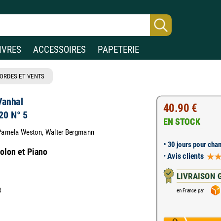
IVRES
ACCESSOIRES
PAPETERIE
ORDES ET VENTS
Vanhal
40.90 €
20 N° 5
EN STOCK
 Pamela Weston, Walter Bergmann
•
30 jours pour chan
iolon et Piano
•
Avis clients
LIVRAISON 
3
en France par