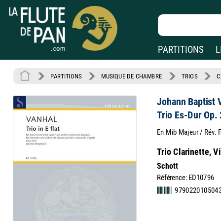
PARTITIONS
L
PARTITIONS
MUSIQUE DE CHAMBRE
TRIOS
C
Johann Baptist 
Trio Es-Dur Op. 
En Mib Majeur / Rév.
Trio Clarinette, V
Schott
Référence: ED10796
979022010504