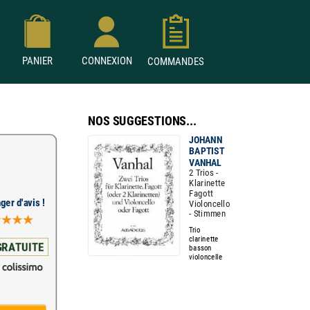
PANIER
CONNEXION
COMMANDES
NOS SUGGESTIONS...
JOHANN
BAPTIST
VANHAL
2 Trios -
Klarinette
Fagott
ger d'avis !
Violoncello
- Stimmen
Trio
clarinette
GRATUITE
basson
violoncelle