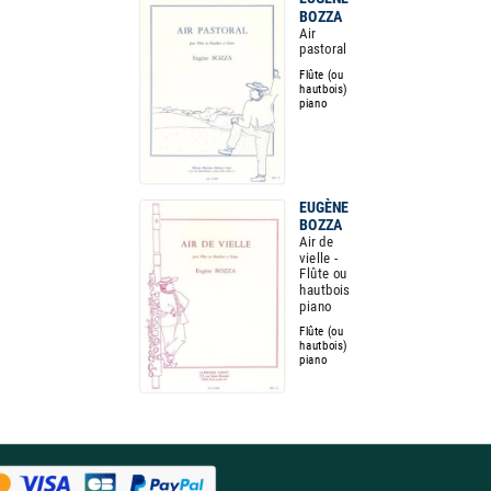
BOZZA
Air
pastoral
Flûte (ou
hautbois)
piano
EUGÈNE
BOZZA
Air de
vielle -
Flûte ou
hautbois
piano
Flûte (ou
hautbois)
piano