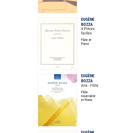
EUGÈNE
BOZZA
4 Pièces
faciles
Flûte et
Piano
EUGÈNE
BOZZA
Aria - Flûte
Flûte
traversière
et Piano
EUGÈNE