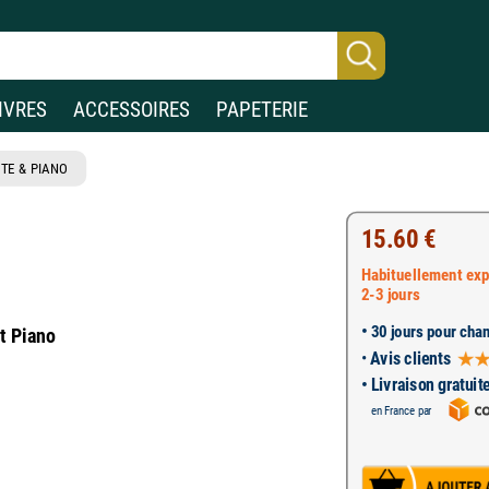
IVRES
ACCESSOIRES
PAPETERIE
TE & PIANO
15.60 €
Habituellement exp
2-3 jours
•
30 jours pour chan
et Piano
•
Avis clients
• Livraison gratuit
en France par