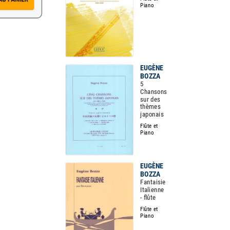
Piano
EUGÈNE
BOZZA
5
Chansons
sur des
thèmes
japonais
Flûte et
Piano
EUGÈNE
BOZZA
Fantaisie
Italienne
- flûte
Flûte et
Piano