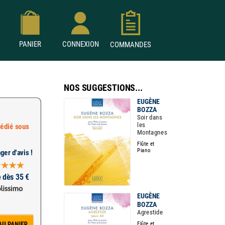
PANIER
CONNEXION
COMMANDES
NOS SUGGESTIONS...
EUGÈNE
BOZZA
Soir dans
les
édié sous
Montagnes
Flûte et
Piano
ger d'avis !
e dès 35 €
EUGÈNE
BOZZA
Agrestide
Flûte et