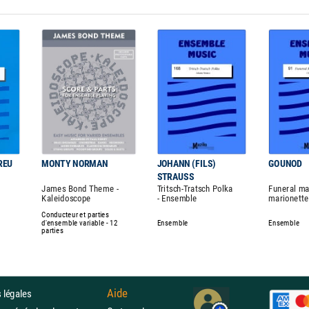
REU
MONTY NORMAN
JOHANN (FILS)
GOUNOD
STRAUSS
James Bond Theme -
Tritsch-Tratsch Polka
Funeral ma
Kaleidoscope
- Ensemble
marionette
Conducteur et parties
d'ensemble variable - 12
Ensemble
Ensemble
parties
Aide
 légales