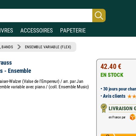
IVRES
ACCESSOIRES
PAPETERIE
, BANDS
ENSEMBLE VARIABLE (FLEX)
rauss
42.40 €
es - Ensemble
EN STOCK
aiser-Walzer (Valse de l'Empereur) / arr. par Jan
emble variable avec piano / (coll. Ensemble Music)
•
30 jours pour chan
•
Avis clients
LIVRAISON 
en France par