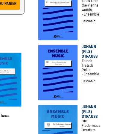
Tales from
the vienna
woods
- Ensemble
Ensemble
JOHANN
(FILS)
STRAUSS
Tritsch-
Tratsch
Polka
- Ensemble
Ensemble
JOHANN
(FILS)
 turca
STRAUSS
e
Die
Fledermaus
Overture