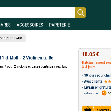
IVRES
ACCESSOIRES
PAPETERIE
ORDES ET PIANO
18.05 €
 11 d-Moll - 2 Violinen u. Bc
Habituellement exp
ur / pour 2 violons et basse continue / rév. Erich
3-4 jours
•
30 jours pour chan
•
Avis clients
• Livraison gratuit
en France par