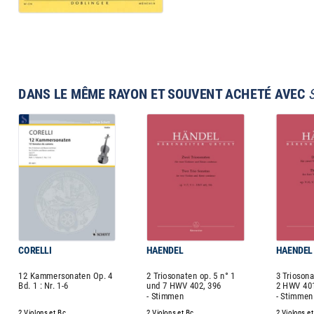
DANS LE MÊME RAYON ET SOUVENT ACHETÉ AVEC
CORELLI
HAENDEL
HAENDEL
12 Kammersonaten Op. 4
2 Triosonaten op. 5 n° 1
3 Triosona
Bd. 1 : Nr. 1-6
und 7 HWV 402, 396
2 HWV 401
- Stimmen
- Stimmen
2 Violons et Bc
2 Violons et Bc
2 Violons et