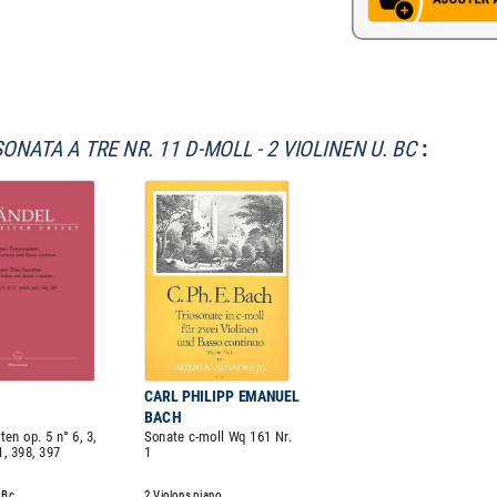
SONATA A TRE NR. 11 D-MOLL - 2 VIOLINEN U. BC
:
CARL PHILIPP EMANUEL
BACH
ten op. 5 n° 6, 3,
Sonate c-moll Wq 161 Nr.
, 398, 397
1
 Bc
2 Violons piano