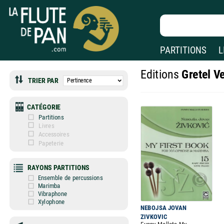
PARTITIONS
L
Editions
Gretel V
TRIER PAR
CATÉGORIE
Partitions
Livres
Accessoires
Papeterie
RAYONS PARTITIONS
Ensemble de percussions
Marimba
Vibraphone
Xylophone
NEBOJSA JOVAN
ZIVKOVIC