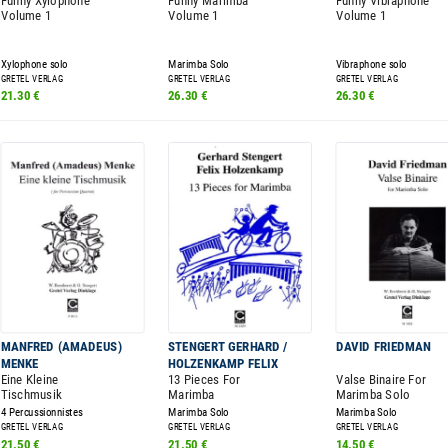
Funny Xylophone
Funny Marimba
Funny Vibraphone
Volume 1
Volume 1
Volume 1
Xylophone solo
Marimba Solo
Vibraphone solo
GRETEL VERLAG
GRETEL VERLAG
GRETEL VERLAG
21.30 €
26.30 €
26.30 €
MANFRED (AMADEUS)
STENGERT GERHARD /
DAVID FRIEDMAN
MENKE
HOLZENKAMP FELIX
Eine Kleine
13 Pieces For
Valse Binaire For
Tischmusik
Marimba
Marimba Solo
4 Percussionnistes
Marimba Solo
Marimba Solo
GRETEL VERLAG
GRETEL VERLAG
GRETEL VERLAG
21.50 €
21.50 €
14.50 €