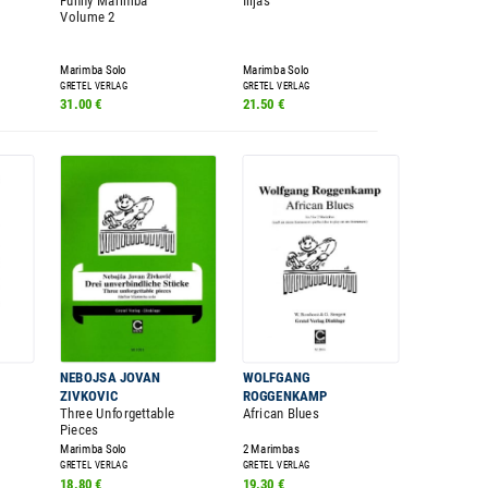
Funny Marimba
Ilijas
Volume 2
Marimba Solo
Marimba Solo
GRETEL VERLAG
GRETEL VERLAG
31.00 €
21.50 €
NEBOJSA JOVAN
WOLFGANG
ZIVKOVIC
ROGGENKAMP
Three Unforgettable
African Blues
Pieces
Marimba Solo
2 Marimbas
GRETEL VERLAG
GRETEL VERLAG
18.80 €
19.30 €