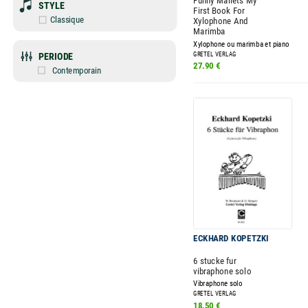
Funny Mallets My
STYLE
First Book For
Classique
Xylophone And
Marimba
Xylophone ou marimba et piano
PERIODE
GRETEL VERLAG
27.90 €
Contemporain
ECKHARD KOPETZKI
6 stucke fur
vibraphone solo
Vibraphone solo
GRETEL VERLAG
18.50 €