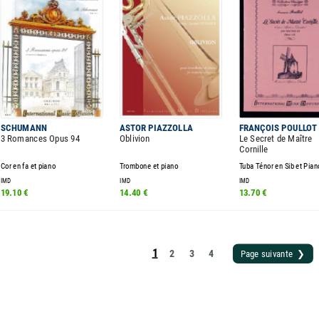
SCHUMANN
ASTOR PIAZZOLLA
FRANÇOIS POULLOT
3 Romances Opus 94
Oblivion
Le Secret de Maître
Cornille
Cor en fa et piano
Trombone et piano
Tuba Ténor en Sib et Pian
IMD
IMD
IMD
19.10 €
14.40 €
13.70 €
1
2
3
4
Page suivante ❯