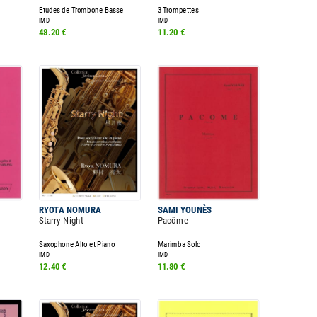
Etudes de Trombone Basse
3 Trompettes
IMD
IMD
48.20 €
11.20 €
RYOTA NOMURA
SAMI YOUNÈS
Starry Night
Pacôme
Saxophone Alto et Piano
Marimba Solo
IMD
IMD
12.40 €
11.80 €