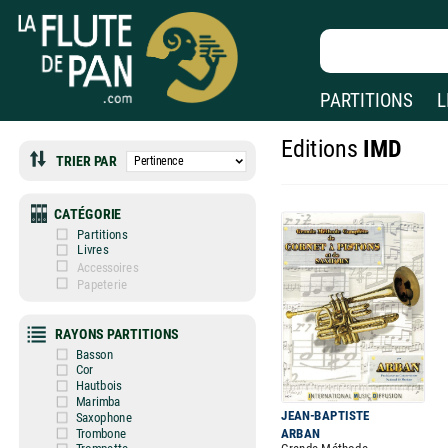
PARTITIONS
L
Editions
IMD
TRIER PAR
CATÉGORIE
Partitions
Livres
Accessoires
Papeterie
RAYONS PARTITIONS
Basson
Cor
Hautbois
Marimba
JEAN-BAPTISTE
Saxophone
ARBAN
Trombone