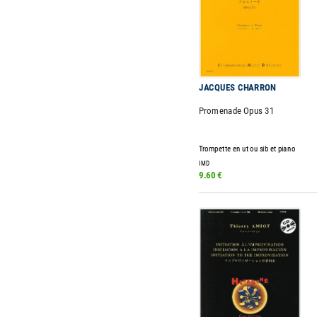
JACQUES CHARRON
Promenade Opus 31
Trompette en ut ou sib et piano
IMD
9.60 €