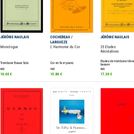
JÉRÔME NAULAIS
COCHEREAU /
JÉRÔME NAULAIS
LARGUEZE
Monologue
L' Harmonie du Cor
25 Etudes
Récréatives
Etudes de trombone téno
Trombone Basse Solo
Cor en fa et piano
basson
IMD
IMD
IMD
10.40 €
15.80 €
17.30 €