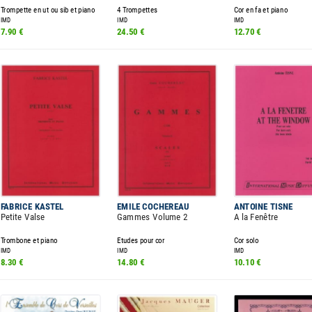
Trompette en ut ou sib et piano
4 Trompettes
Cor en fa et piano
IMD
IMD
IMD
7.90 €
24.50 €
12.70 €
FABRICE KASTEL
EMILE COCHEREAU
ANTOINE TISNE
Petite Valse
Gammes Volume 2
A la Fenêtre
Trombone et piano
Etudes pour cor
Cor solo
IMD
IMD
IMD
8.30 €
14.80 €
10.10 €