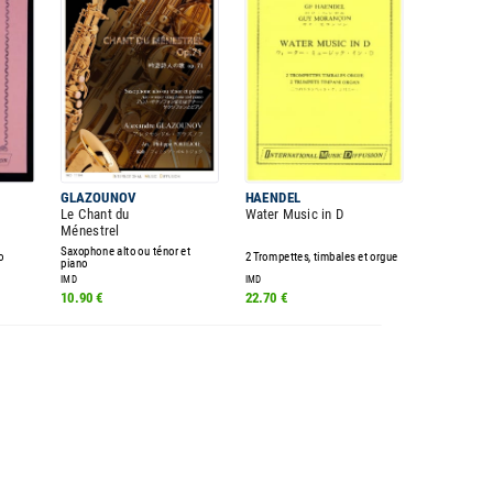
GLAZOUNOV
HAENDEL
Le Chant du
Water Music in D
Ménestrel
Saxophone alto ou ténor et
o
2 Trompettes, timbales et orgue
piano
IMD
IMD
10.90 €
22.70 €