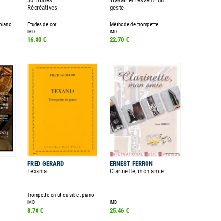
30 Etudes
Travail et ressenti du
Récréatives
geste
 piano
Etudes de cor
Méthode de trompette
IMD
IMD
16.80 €
22.70 €
FRED GERARD
ERNEST FERRON
Texania
Clarinette, mon amie
Trompette en ut ou sib et piano
IMD
IMD
8.70 €
25.46 €