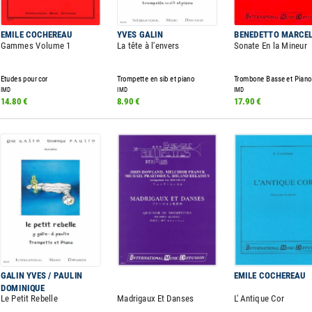
EMILE COCHEREAU
YVES GALIN
BENEDETTO MARCE
Gammes Volume 1
La tête à l'envers
Sonate En la Mineur
Etudes pour cor
Trompette en sib et piano
Trombone Basse et Piano
IMD
IMD
IMD
14.80 €
8.90 €
17.90 €
GALIN YVES / PAULIN
EMILE COCHEREAU
DOMINIQUE
Le Petit Rebelle
Madrigaux Et Danses
L' Antique Cor