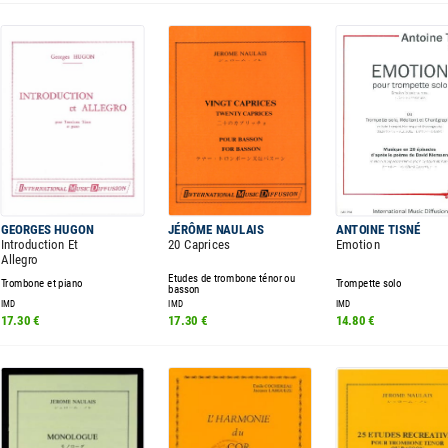
GEORGES HUGON
JÉRÔME NAULAIS
ANTOINE TISNÉ
Introduction Et
20 Caprices
Emotion
Allegro
Etudes de trombone ténor ou
Trombone et piano
Trompette solo
basson
IMD
IMD
IMD
17.30 €
17.30 €
14.80 €