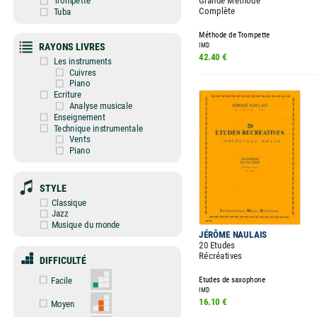
Grande Méthode
Trompette
Complète
Tuba
Méthode de Trompette
RAYONS LIVRES
IMD
42.40 €
Les instruments
Cuivres
Piano
Ecriture
Analyse musicale
Enseignement
Technique instrumentale
Vents
Piano
STYLE
Classique
Jazz
Musique du monde
JÉRÔME NAULAIS
20 Etudes
Récréatives
DIFFICULTÉ
Etudes de saxophone
Facile
IMD
16.10 €
Moyen