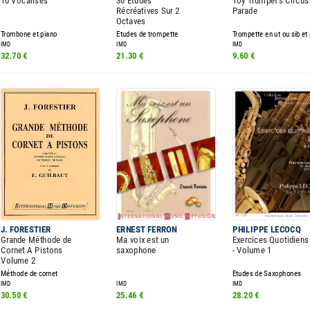
10 Vocalises
30 Etudes
Toy Trumpet's Circus
Récréatives Sur 2
Parade
Octaves
Trombone et piano
Etudes de trompette
Trompette en ut ou sib et
IMD
IMD
IMD
32.70 €
21.30 €
9.60 €
J. FORESTIER
ERNEST FERRON
PHILIPPE LECOCQ
Grande Méthode de
Ma voix est un
Exercices Quotidiens
Cornet A Pistons
saxophone
- Volume 1
Volume 2
Méthode de cornet
Etudes de Saxophones
IMD
IMD
IMD
30.50 €
25.46 €
28.20 €