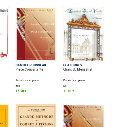
SAMUEL ROUSSEAU
GLAZOUNOV
Pièce Concertante
Chant du Ménestrel
Trombone et piano
Cor en fa et piano
IMD
IMD
17.90 €
11.80 €