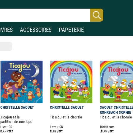
IVRES
ACCESSOIRES
PAPETERIE
CHRISTELLE SAQUET
CHRISTELLE SAQUET
SAQUET CHRISTELLE
ROHRBACH SOPHIE
Ticajou et la
Ticajou et la chorale
Ticajou et la chorale
partition de musique
Livre - CD
Livre + CD
Tchikiboum
ELAN VERT
ELAN VERT
L'ÉLAN VERT