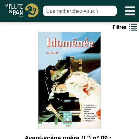
Filtres
Avant-scène opéra (L') n° 89 :