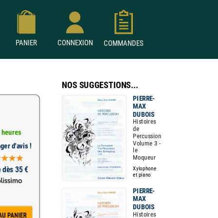
PANIER
CONNEXION
COMMANDES
NOS SUGGESTIONS...
PIERRE-
MAX
DUBOIS
Histoires
de
 heures
Percussion
Volume 3 -
ger d'avis !
le
Moqueur
e dès 35 €
Xylophone
et piano
PIERRE-
MAX
DUBOIS
Histoires