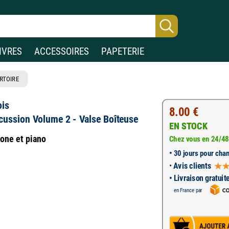
IVRES
ACCESSOIRES
PAPETERIE
RTOIRE
ois
8.00 €
rcussion Volume 2 - Valse Boîteuse
EN STOCK
hone et piano
Chez vous en 24/48
•
30 jours pour chan
•
Avis clients
• Livraison gratuit
en France par