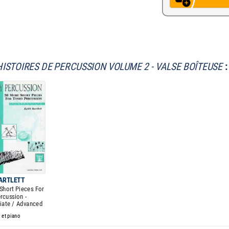
HISTOIRES DE PERCUSSION VOLUME 2 - VALSE BOÎTEUSE
:
BARTLETT
Short Pieces For
rcussion -
iate / Advanced
 et piano