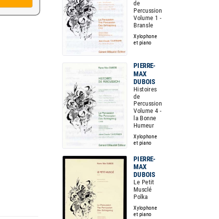
de
Percussion
Volume 1 -
Bransle
Xylophone
et piano
PIERRE-
MAX
DUBOIS
Histoires
de
Percussion
Volume 4 -
la Bonne
Humeur
Xylophone
et piano
PIERRE-
MAX
DUBOIS
Le Petit
Musclé
Polka
Xylophone
et piano