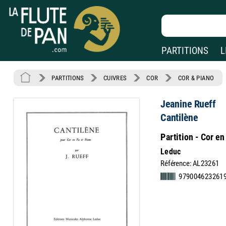
PARTITIONS
L
PARTITIONS
CUIVRES
COR
COR & PIANO
Jeanine Rueff
Cantilène
Partition - Cor en
Leduc
Référence: AL23261
979004623261