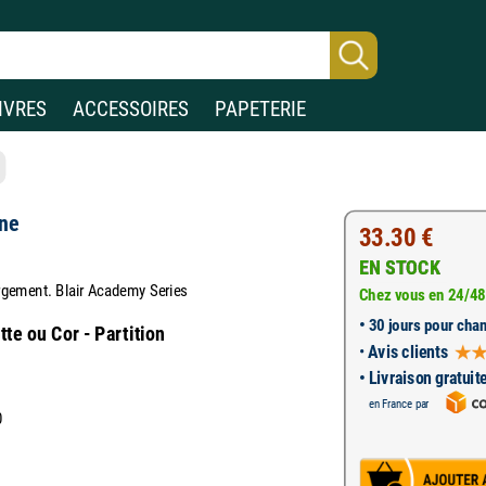
IVRES
ACCESSOIRES
PAPETERIE
ne
33.30 €
EN STOCK
rgement. Blair Academy Series
Chez vous en 24/48
•
30 jours pour chan
te ou Cor - Partition
•
Avis clients
• Livraison gratuit
en France par
0