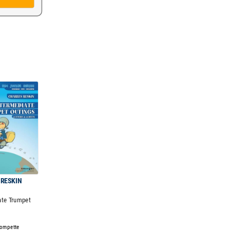
 RESKIN
ate Trumpet
rompette