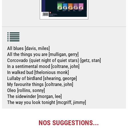
All blues [davis, miles]
All the things you are [mulligan, gerry]
Corcovado (quiet night of quiet stars) [getz, stan]
In a sentimental mood [coltrane, john]
In walked bud [thelonious monk]
Lullaby of birdland [shearing, george]
My favourite things [coltrane, john]
Oleo [rollins, sonny]
The sidewinder [morgan, lee]
The way you look tonight [mcgriff, jimmy]
NOS SUGGESTIONS...