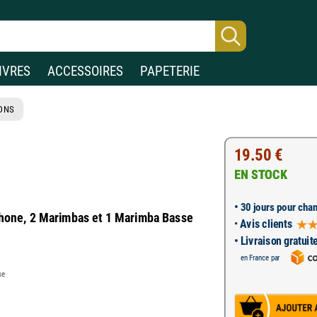
IVRES
ACCESSOIRES
PAPETERIE
ONS
19.50 €
EN STOCK
•
30 jours pour chan
phone, 2 Marimbas et 1 Marimba Basse
•
Avis clients
• Livraison gratuit
en France par
se