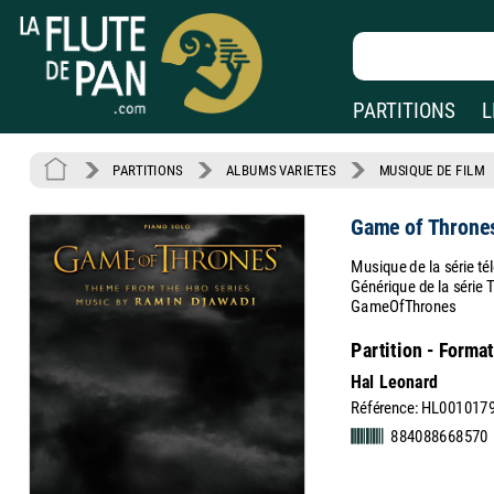
PARTITIONS
L
PARTITIONS
ALBUMS VARIETES
MUSIQUE DE FILM
Game of Throne
Musique de la série t
Générique de la série T
GameOfThrones
Partition - Forma
Hal Leonard
Référence: HL001017
884088668570