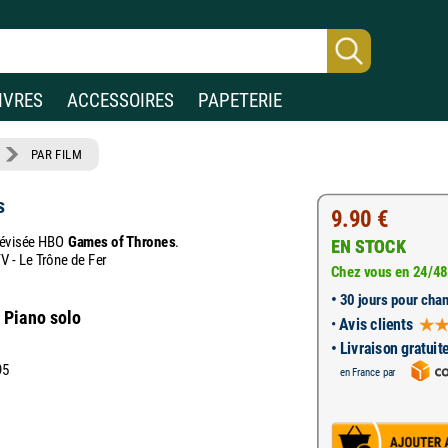
IVRES
ACCESSOIRES
PAPETERIE
PAR FILM
s
9.90 €
élévisée HBO
Games of Thrones
.
EN STOCK
V - Le Trône de Fer
Chez vous en 24/48
•
30 jours pour chan
t Piano solo
•
Avis clients
• Livraison gratuit
95
en France par