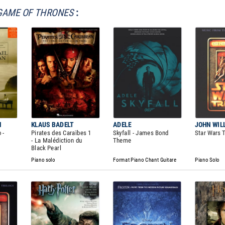
GAME OF THRONES
:
N
KLAUS BADELT
ADELE
JOHN WIL
 -
Pirates des Caraïbes 1
Skyfall - James Bond
Star Wars T
- La Malédiction du
Theme
Black Pearl
Piano solo
Format Piano Chant Guitare
Piano Solo