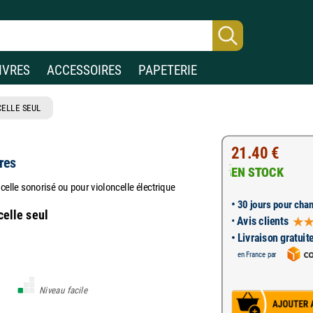
IVRES
ACCESSOIRES
PAPETERIE
ELLE SEUL
21.40 €
res
EN STOCK
celle sonorisé ou pour violoncelle électrique
•
30 jours pour chan
celle seul
•
Avis clients
• Livraison gratuit
en France par
Niveau facile