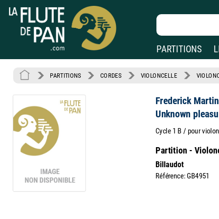
PARTITIONS
L
PARTITIONS
CORDES
VIOLONCELLE
VIOLONC
Frederick Martin
Unknown pleasu
Cycle 1 B / pour violon
Partition - Violon
Billaudot
Référence: GB4951