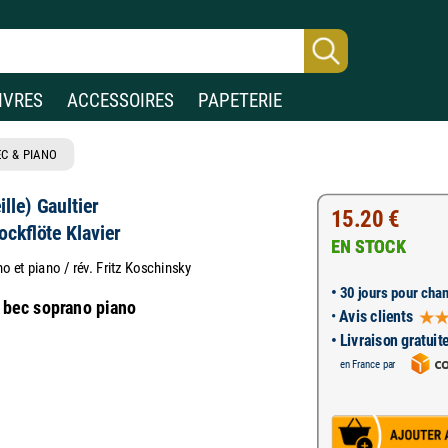
IVRES
ACCESSOIRES
PAPETERIE
EC & PIANO
lle) Gaultier
15.20 €
ockflöte Klavier
EN STOCK
o et piano / rév. Fritz Koschinsky
•
30 jours pour chan
à bec soprano piano
•
Avis clients
• Livraison gratuit
en France par