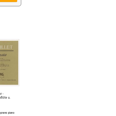
r -
flöte u.
oprano piano