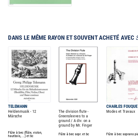
DANS LE MÊME RAYON ET SOUVENT ACHETÉ AVEC
TELEMANN
CHARLES FOUQUE
Heldenmusik - 12
The division flute -
Modes et Travaux
Märsche
Greensleeves to a
ground / A div. on a
ground by Mr. Finger
Flûte à bec (flûte, violon,
Flûte à bec sopr. et bc
Flûte à bec soprano p
hautbois, ...) et bc