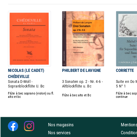
NICOLAS (LE CADET)
PHILBERT DE LAVIGNE
CORRETTE
CHÉDEVILLE
Sonata D-Moll -
3 Sonaten op. 2 - Nr. 4-6 -
Suite en Do 
Sopranblockflöte U. Bc
Altblockflöte u. Bc
5 N° 1
Flûte à bec soprano (violon) ou fl.
Flûte à bec so
Flûte à bec alto et Bc
alto et bc
continue
Nos magasins
Mentions
Nos services
Conditi