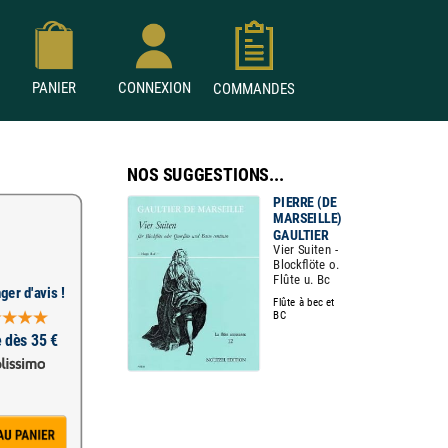
PANIER
CONNEXION
COMMANDES
NOS SUGGESTIONS...
PIERRE (DE
MARSEILLE)
GAULTIER
Vier Suiten -
Blockflöte o.
Flûte u. Bc
ger d'avis !
Flûte à bec et
BC
e dès 35 €