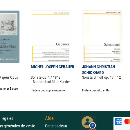
MICHEL JOSEPH GEBAUER
JOHANN CHRISTIAN
SCHICKHARD
Majeur Opus
Sonate op. 17 1812
Sonata d-moll op. 17 n° 2
- Sopranblockflöte Klavier
prano et Basse
Flûte à bec soprano piano
Flûte à bec alto et Bc
Aide
 légales
ons générales de vente
Carte cadeau