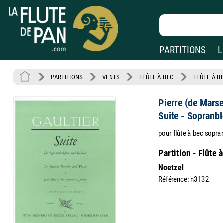
PARTITIONS
L
PARTITIONS
VENTS
FLÛTE À BEC
FLÛTE À B
Pierre (de Marsei
Suite - Sopranbl
pour flûte à bec sopran
Partition - Flûte 
Noetzel
Référence: n3132