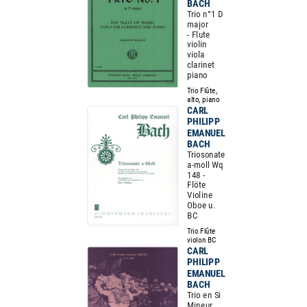
BACH
Trio n°1 D
major
- Flute
violin
viola
clarinet
piano
Trio Flûte,
alto, piano
CARL
PHILIPP
EMANUEL
BACH
Triosonate
a-moll Wq
148 -
Flöte
Violine
Oboe u.
BC
Trio Flûte
violon BC
CARL
PHILIPP
EMANUEL
BACH
Trio en Si
Mineur