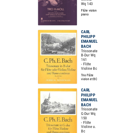
Wq 143
Flûte violon
piano
CARL
PHILIPP
EMANUEL
BACH
Triosonate
B-Dur Wq
161
- Flöte
Violine Bc
Trio Flûte
violon et BC
CARL
PHILIPP
EMANUEL
BACH
Triosonate
G-Dur Wq
150
- Flöte
Violine u.
Bc