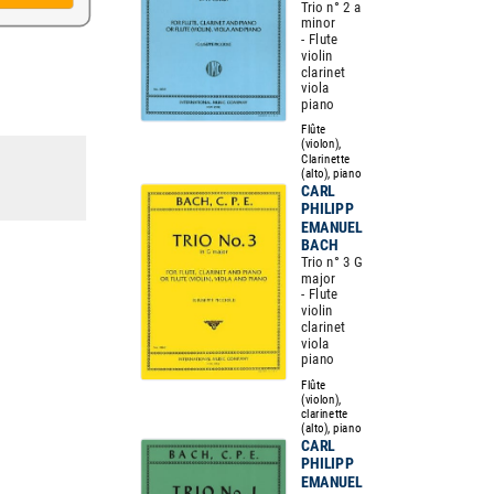
Trio n° 2 a
minor
- Flute
violin
clarinet
viola
piano
Flûte
(violon),
Clarinette
(alto), piano
CARL
PHILIPP
EMANUEL
BACH
Trio n° 3 G
major
- Flute
violin
clarinet
viola
piano
Flûte
(violon),
clarinette
(alto), piano
CARL
PHILIPP
EMANUEL