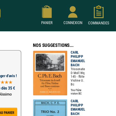
PANIER
CONNEXION
COMMANDES
NOS SUGGESTIONS...
CARL
PHILIPP
EMANUEL
BACH
Triosonate
D Moll Wq
ger d'avis !
145 - flöte
Violine U.
Bc
e dès 35 €
Trio Flûte
violon BC
CARL
PHILIPP
EMANUEL
BACH