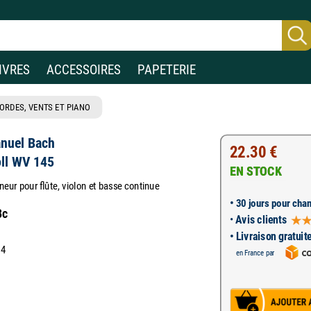
IVRES
ACCESSOIRES
PAPETERIE
ORDES, VENTS ET PIANO
anuel Bach
22.30 €
ll WV 145
EN STOCK
neur pour flûte, violon et basse continue
•
30 jours pour chan
Bc
•
Avis clients
• Livraison gratuit
74
en France par